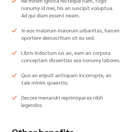
Ne minim ignota recteque nam, fugit
nonumy id mei, his an suscipit voluptua.
Ad qui diam essent neam.
In eos malorum maiorum urbanitas, harum
oportere democritum sit eu sed.
Libris indoctum ius an, eam an corpora
conceptam dissentias sea nonumy labores.
Quo an eripuit antiopam incorrupte, an
tale minim quaestio.
Decore menandri reprimique ex nibh
legendos.
Other benefits