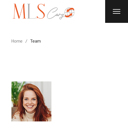
Skip
to
the
content
Home
Team